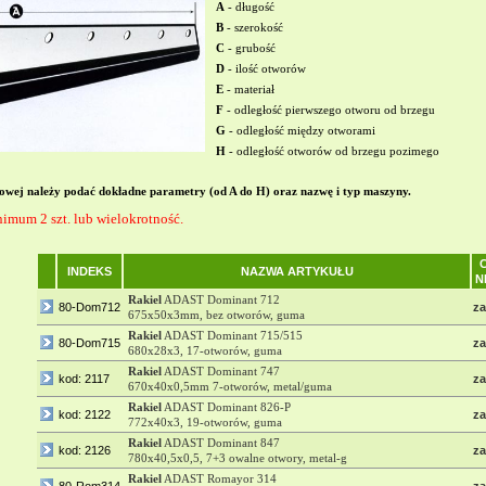
A
- długość
B
- szerokość
C
- grubość
D
- ilość otworów
E
- materiał
F
- odległość pierwszego otworu od brzegu
G
- odległość między otworami
H
- odległość otworów od brzegu pozimego
owej należy podać dokładne parametry (od A do H) oraz nazwę i typ maszyny.
mum 2 szt. lub wielokrotność.
INDEKS
NAZWA ARTYKUŁU
N
Rakiel
ADAST Dominant 712
80-Dom712
za
675x50x3mm, bez otworów, guma
Rakiel
ADAST Dominant 715/515
80-Dom715
za
680x28x3, 17-otworów, guma
Rakiel
ADAST Dominant 747
kod: 2117
za
670x40x0,5mm 7-otworów, metal/guma
Rakiel
ADAST Dominant 826-P
kod: 2122
za
772x40x3, 19-otworów, guma
Rakiel
ADAST Dominant 847
kod: 2126
za
780x40,5x0,5, 7+3 owalne otwory, metal-g
Rakiel
ADAST Romayor 314