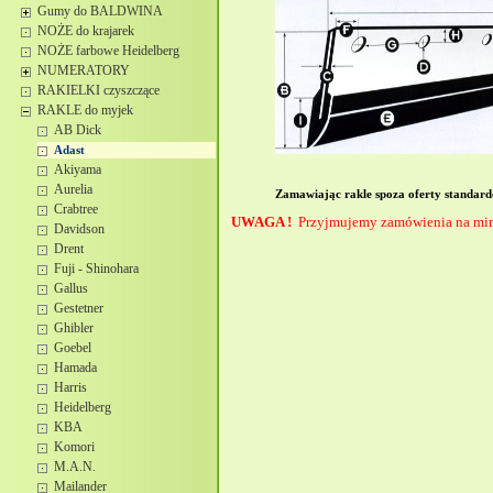
Gumy do BALDWINA
NOŻE do krajarek
NOŻE farbowe Heidelberg
NUMERATORY
RAKIELKI czyszczące
RAKLE do myjek
AB Dick
Adast
Akiyama
Aurelia
Zamawiając rakle spoza oferty standard
Crabtree
UWAGA !
Przyjmujemy zamówienia na mini
Davidson
Drent
Fuji - Shinohara
Gallus
Gestetner
Ghibler
Goebel
Hamada
Harris
Heidelberg
KBA
Komori
M.A.N.
Mailander