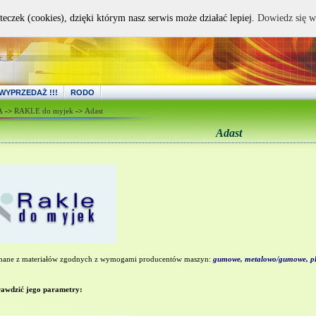
teczek (cookies), dzięki którym nasz serwis może działać lepiej.
Dowiedz się w
WYPRZEDAŻ !!!
RODO
A
->
RAKLE do myjek
->
Adast
Adast
gumowe, metalowo/gumowe, pla
ane z materiałów zgodnych z wymogami producentów maszyn:
rawdzić jego parametry: