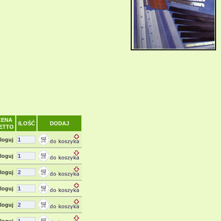
CENA
ILOŚĆ
DODAJ
ETTO
loguj
loguj
loguj
loguj
loguj