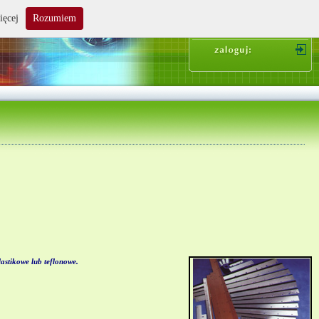
ięcej
Rozumiem
suma zakupów: 0.00 zł
stikowe lub teflonowe.