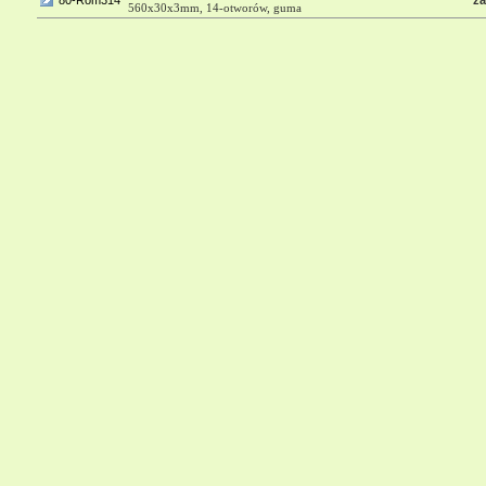
80-Rom314
za
560x30x3mm, 14-otworów, guma