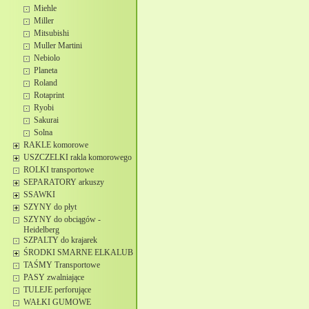
Miehle
Miller
Mitsubishi
Muller Martini
Nebiolo
Planeta
Roland
Rotaprint
Ryobi
Sakurai
Solna
RAKLE komorowe
USZCZELKI rakla komorowego
ROLKI transportowe
SEPARATORY arkuszy
SSAWKI
SZYNY do płyt
SZYNY do obciągów -
Heidelberg
SZPALTY do krajarek
ŚRODKI SMARNE ELKALUB
TAŚMY Transportowe
PASY zwalniające
TULEJE perforujące
WAŁKI GUMOWE