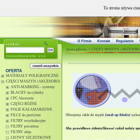
Ta strona używa cias
O Firmie
Kontakt
Regulamin
strona główna
->
CZĘŚCI MASZYN i AKCESORI
OFERTA
MATERIAŁY POLIGRAFICZNE
CZĘŚCI MASZYN i AKCESORIA
ANTI-MARKING - systemy
BLACHY na cylindry
CPC Akcesoria
CZĘŚCI RÓŻNE
FOLIE KAŁAMARZOWE
FILCE do pierścieni
Oferujemy rakle do
myjek
(wash-up-blades)
wykon
FILTRY recyrkulacyjne
FILTRY powietrza
Aby prawidłowo zidentyfikować rakiel należy sp
FILTRY oleju
LISTWY SZCZOTKOWE