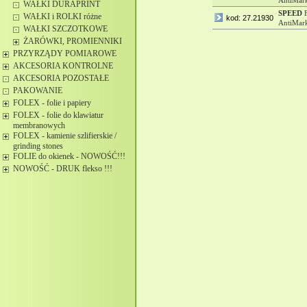
AntiMark
WAŁKI DURAPRINT
SPEED
F
WAŁKI i ROLKI różne
kod: 27.21930
AntiMark
WAŁKI SZCZOTKOWE
ŻARÓWKI, PROMIENNIKI
PRZYRZĄDY POMIAROWE
AKCESORIA KONTROLNE
AKCESORIA POZOSTAŁE
PAKOWANIE
FOLEX - folie i papiery
FOLEX - folie do klawiatur
membranowych
FOLEX - kamienie szlifierskie /
grinding stones
FOLIE do okienek - NOWOŚĆ!!!
NOWOŚĆ - DRUK flekso !!!