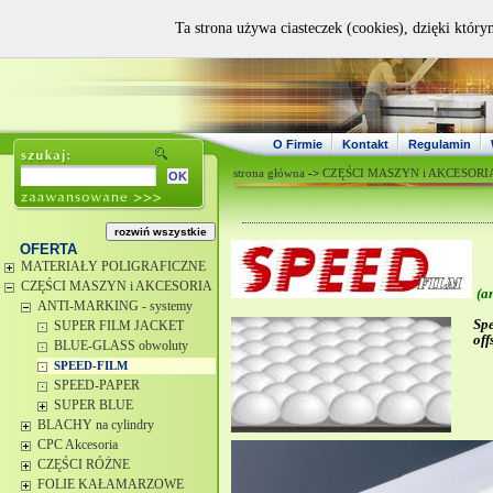
Ta strona używa ciasteczek (cookies), dzięki który
O Firmie
Kontakt
Regulamin
strona główna
->
CZĘŚCI MASZYN i AKCESORI
OFERTA
MATERIAŁY POLIGRAFICZNE
CZĘŚCI MASZYN i AKCESORIA
(a
ANTI-MARKING - systemy
S
p
SUPER FILM JACKET
off
BLUE-GLASS obwoluty
SPEED-FILM
SPEED-PAPER
SUPER BLUE
BLACHY na cylindry
CPC Akcesoria
CZĘŚCI RÓŻNE
FOLIE KAŁAMARZOWE