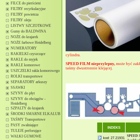
FILCE do pierścieni
FILTRY recyrkulacyjne
FILTRY powietrza
FILTRY oleju
LISTWY SZCZOTKOWE
Gumy do BALDWINA
NOŻE do krajarek
NOŻE farbowe Heidelberg
NUMERATORY
RAKIELKI czyszczące
cylindra.
RAKLE do myjek
SPEED FILM nieprzylepny,
może być zakł
RAKLE komorowe
taśmy dwustronnie klejącej.
USZCZELKI rakla komorowego
ROLKI transportowe
SEPARATORY arkuszy
SSAWKI
SZYNY do płyt
SZYNY do obciągów -
Heidelberg
SZPALTY do krajarek
ŚRODKI SMARNE ELKALUB
TAŚMY Transportowe
PASY zwalniające
INDEKS
TULEJE perforujące
SPEED
F
WAŁKI GUMOWE
kod: 27.21931