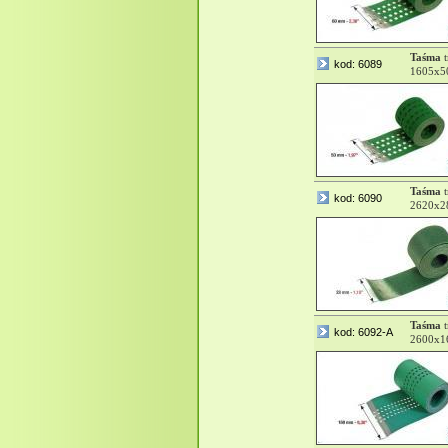
Taśma
t
kod: 6089
1605x5
Taśma
t
kod: 6090
2620x2
Taśma
t
kod: 6092-A
2600x16