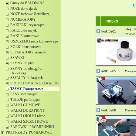
Gumy do BALDWINA
U
NOŻE do krajarek
NOŻE farbowe Heidelberg
NUMERATORY
INDEKS
RAKIELKI czyszczące
Klej
620
RAKLE do myjek
kod: 6201
wysoce
RAKLE komorowe
USZCZELKI rakla komorowego
ROLKI transportowe
SEPARATORY arkuszy
SSAWKI
SZYNY do płyt
SZYNY do obciągów -
kod: 6205
Maszyn
Heidelberg
SZPALTY do krajarek
ŚRODKI SMARNE ELKALUB
TAŚMY Transportowe
PASY zwalniające
TULEJE perforujące
WAŁKI GUMOWE
WAŁKI DURAPRINT
kod: 6206
Maszyn
WAŁKI i ROLKI różne
WAŁKI SZCZOTKOWE
ŻARÓWKI, PROMIENNIKI
PRZYRZĄDY POMIAROWE