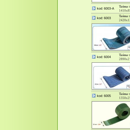
Taśma
t
kod: 6003-A
1410x8
Taśma
t
kod: 6003
2420x13
Taśma
t
kod: 6004
2890x21
Taśma
t
kod: 6005
1350x2