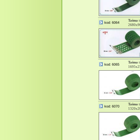
Taśma
t
kod: 6064
2680x9
Taśma
t
kod: 6065
1695x2
Taśma
t
kod: 6070
1320x2