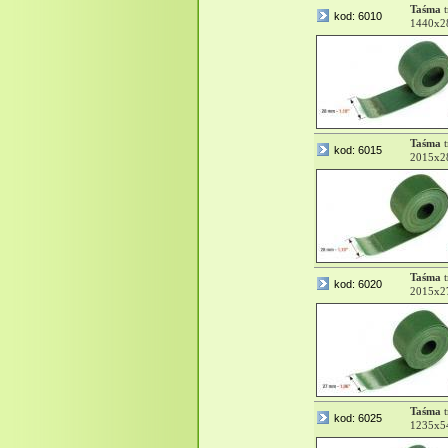
Taśma
t
kod: 6010
1440x2
Taśma
t
kod: 6015
2015x2
Taśma
t
kod: 6020
2015x2
Taśma
t
kod: 6025
1235x5