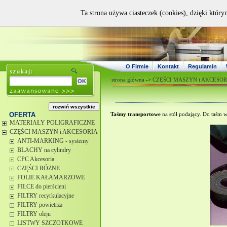
Ta strona używa ciasteczek (cookies), dzięki który
O Firmie
Kontakt
Regulamin
strona główna
->
CZĘŚCI MASZYN i AKCESOR
OFERTA
Taśmy transportowe
na stół podający. Do taśm w
MATERIAŁY POLIGRAFICZNE
CZĘŚCI MASZYN i AKCESORIA
ANTI-MARKING - systemy
BLACHY na cylindry
CPC Akcesoria
CZĘŚCI RÓŻNE
FOLIE KAŁAMARZOWE
FILCE do pierścieni
FILTRY recyrkulacyjne
FILTRY powietrza
FILTRY oleju
LISTWY SZCZOTKOWE