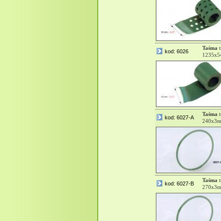
Taśma
t
kod: 6026
1235x
Taśma
t
kod: 6027-A
240x3m
Taśma
t
kod: 6027-B
270x3m