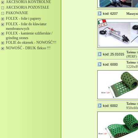
AKCESORIA KONTROLNE
AKCESORIA POZOSTAŁE
PAKOWANIE
kod: 6207
Maszyn
FOLEX - folie i papiery
FOLEX - folie do klawiatur
membranowych
FOLEX - kamienie szlifierskie /
grinding stones
FOLIE do okienek - NOWOŚĆ!!!
NOWOŚĆ - DRUK flekso !!!
Taśma
t
kod: 25.01015
(PERF)
Taśma
t
kod: 6000
1220x8
Taśma
t
kod: 6002
950x60