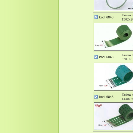
Taśma
t
kod: 6040
1302x
Taśma
t
kod: 6043
830x60
Taśma
t
kod: 6045
1440x5