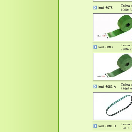
Taśma
t
kod: 6075
1990x2
Taśma
t
kod: 6080
2286x2
Taśma
t
kod: 6081-A
336x5
Taśma
t
kod: 6081-B
370x8