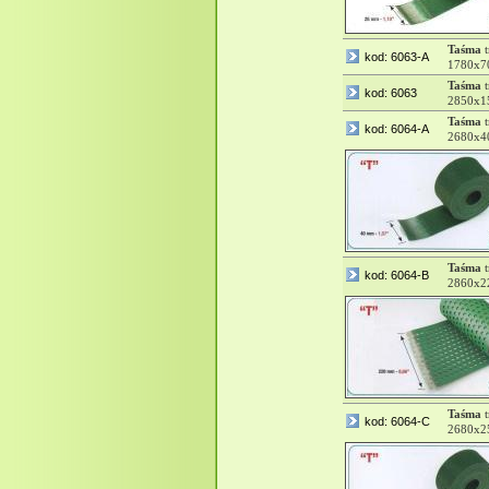
Taśma
t
kod: 6063-A
1780x7
Taśma
t
kod: 6063
2850x1
Taśma
t
kod: 6064-A
2680x4
Taśma
t
kod: 6064-B
2860x2
Taśma
t
kod: 6064-C
2680x2