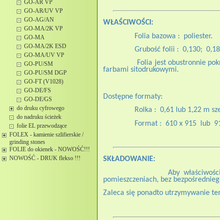
GO-AR VP
GO-AR/UV VP
GO-AG/AN
WŁAŚCIWOŚCI:
GO-MA/2K VP
Folia bazowa :
poliester.
GO-MA
GO-MA/2K ESD
Grubość folii :
0,130;
0,1
GO-MA/UV VP
Folia jest obustronnie po
GO-PU/SM
farbami sitodrukowymi.
GO-PU/SM DGP
GO-FT (V1028)
GO-DE/FS
Dostępne formaty:
GO-DE/GS
do druku cyfrowego
Rolka :
0,61 lub 1,22 m sz
do nadruku ścieżek
Format :
610 x 915
lub
9
folie EL przewodzące
FOLEX - kamienie szlifierskie /
grinding stones
FOLIE do okienek - NOWOŚĆ!!!
NOWOŚĆ - DRUK flekso !!!
SKŁADOWANIE:
Aby właściwośc
pomieszczeniach, bez bezpośrednieg
Zaleca się ponadto utrzymywanie tem