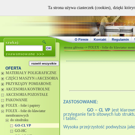
Ta strona używa ciasteczek (cookies), dzięki który
O Firmie
Kontakt
Regulamin
strona główna
->
FOLEX - folie do klawiatur me
OFERTA
MATERIAŁY POLIGRAFICZNE
CZĘŚCI MASZYN i AKCESORIA
PRZYRZĄDY POMIAROWE
AKCESORIA KONTROLNE
AKCESORIA POZOSTAŁE
PAKOWANIE
ZASTOSOWANIE:
FOLEX - folie i papiery
GO – CL VP
jest klarow
FOLEX - folie do klawiatur
przyleganie farb sitowych lub strukt
membranowych
i tablic.
do sitodruku
GO-CL VP
Wysoka przejrzystość podwyższa jak
GO-HC