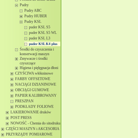
Pudry
Pudry ABC
Pudry HUBER
Pudry KSL
puder KSL S5
puder KSL S5 WL
puder KSL L3
puder KSL K4 plus
Środki do czyszczenia i
konserwacji maszyn
Zmywacze i środki
czyszczące
Higiena i pięlęgnacja dłoni
CZYŚCIWA włókninowe
FARBY OFFSETOWE
NACIĄGI DZIANINOWE
OBCIĄGI GUMOWE
PAPIER KALIBROWANY
PRESZPAN
PODKŁADY FOLIOWE
LAKIEROWANIE druków
POST PRESS
NOWOŚĆ - Chemia do sitodruku
CZĘŚCI MASZYN i AKCESORIA
PRZYRZĄDY POMIAROWE