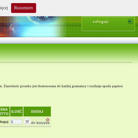
ięcej
Rozumiem
suma zakupów: 0.00 zł
 Ziarnistośc proszku jest dostosowana do każdej gramatury i rozdzaju spodu papieru
CENA
ILOŚĆ
DODAJ
ETTO
loguj