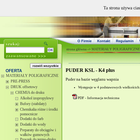
Ta strona używa cias
O Firmie
Kontakt
Regulamin
strona główna
->
MATERIAŁY POLIGRAFICZNE
PUDER KSL - K4 plus
OFERTA
MATERIAŁY POLIGRAFICZNE
Puder na bazie węglanu wapnia
PRE-PRESS
DRUK offsetowy
Występuje w 4 podstawowych wielkościch: 
CHEMIA do druku
Alkohol izopropylowy
PDF - Informacja techniczna
Bufory (stabilaty)
Chemikalia różne i środki
pomocnicze
Dodatki do farb
Dodatki do wody
Preparaty do obciągów i
wałków gumowych
Proszek do termo-druku