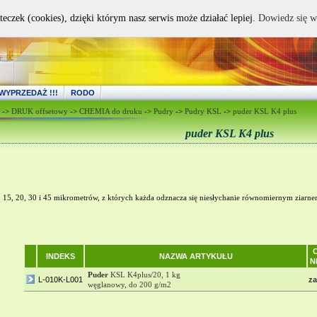
teczek (cookies), dzięki którym nasz serwis może działać lepiej.
Dowiedz się w
WYPRZEDAŻ !!!
RODO
->
DRUK offsetowy
->
CHEMIA do druku
->
Pudry
->
Pudry KSL
->
puder KSL K4 plus
puder KSL K4 plus
15, 20, 30 i 45 mikrometrów, z których każda odznacza się niesłychanie równomiernym ziarnem.
INDEKS
NAZWA ARTYKUŁU
N
Puder
KSL K4plus/20, 1 kg
L-010K-L001
za
węglanowy, do 200 g/m2