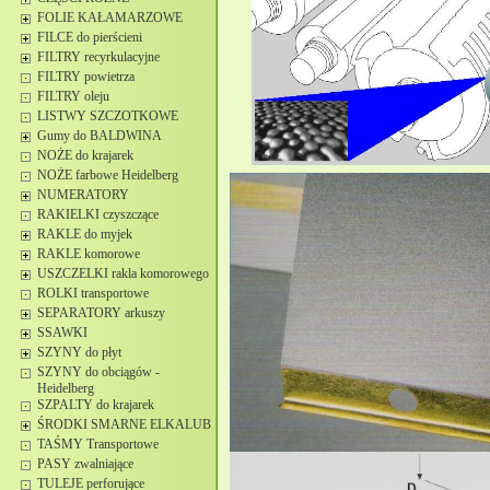
FOLIE KAŁAMARZOWE
FILCE do pierścieni
FILTRY recyrkulacyjne
FILTRY powietrza
FILTRY oleju
LISTWY SZCZOTKOWE
Gumy do BALDWINA
NOŻE do krajarek
NOŻE farbowe Heidelberg
NUMERATORY
RAKIELKI czyszczące
RAKLE do myjek
RAKLE komorowe
USZCZELKI rakla komorowego
ROLKI transportowe
SEPARATORY arkuszy
SSAWKI
SZYNY do płyt
SZYNY do obciągów -
Heidelberg
SZPALTY do krajarek
ŚRODKI SMARNE ELKALUB
TAŚMY Transportowe
PASY zwalniające
TULEJE perforujące