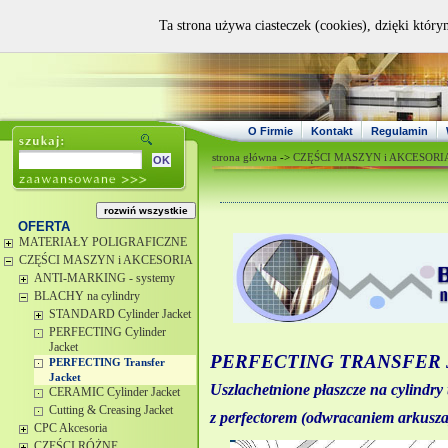
Ta strona używa ciasteczek (cookies), dzięki który
O Firmie
Kontakt
Regulamin
strona główna
->
CZĘŚCI MASZYN i AKCESORI
OFERTA
MATERIAŁY POLIGRAFICZNE
CZĘŚCI MASZYN i AKCESORIA
ANTI-MARKING - systemy
BLACHY na cylindry
STANDARD Cylinder Jacket
PERFECTING Cylinder
Jacket
PERFECTING TRANSFER
PERFECTING Transfer
Jacket
Uszlachetnione płaszcze na cylin
CERAMIC Cylinder Jacket
Cutting & Creasing Jacket
z perfectorem (odwracaniem arkusza
CPC Akcesoria
CZĘŚCI RÓŻNE