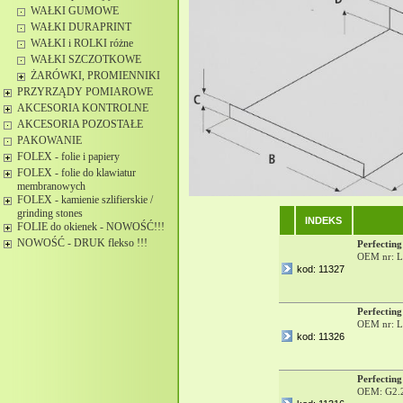
WAŁKI GUMOWE
WAŁKI DURAPRINT
WAŁKI i ROLKI różne
WAŁKI SZCZOTKOWE
ŻARÓWKI, PROMIENNIKI
PRZYRZĄDY POMIAROWE
AKCESORIA KONTROLNE
AKCESORIA POZOSTAŁE
PAKOWANIE
FOLEX - folie i papiery
FOLEX - folie do klawiatur
membranowych
FOLEX - kamienie szlifierskie /
grinding stones
INDEKS
FOLIE do okienek - NOWOŚĆ!!!
NOWOŚĆ - DRUK flekso !!!
Perfecting
OEM nr: L
kod: 11327
Perfecting
OEM nr: L
kod: 11326
Perfecting
OEM: G2.