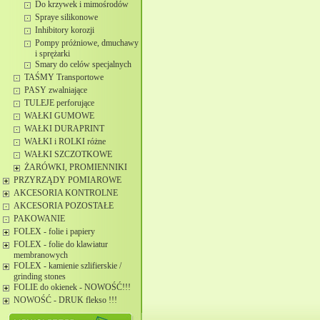
Do krzywek i mimośrodów
Spraye silikonowe
Inhibitory korozji
Pompy próżniowe, dmuchawy
i sprężarki
Smary do celów specjalnych
TAŚMY Transportowe
PASY zwalniające
TULEJE perforujące
WAŁKI GUMOWE
WAŁKI DURAPRINT
WAŁKI i ROLKI różne
WAŁKI SZCZOTKOWE
ŻARÓWKI, PROMIENNIKI
PRZYRZĄDY POMIAROWE
AKCESORIA KONTROLNE
AKCESORIA POZOSTAŁE
PAKOWANIE
FOLEX - folie i papiery
FOLEX - folie do klawiatur
membranowych
FOLEX - kamienie szlifierskie /
grinding stones
FOLIE do okienek - NOWOŚĆ!!!
NOWOŚĆ - DRUK flekso !!!