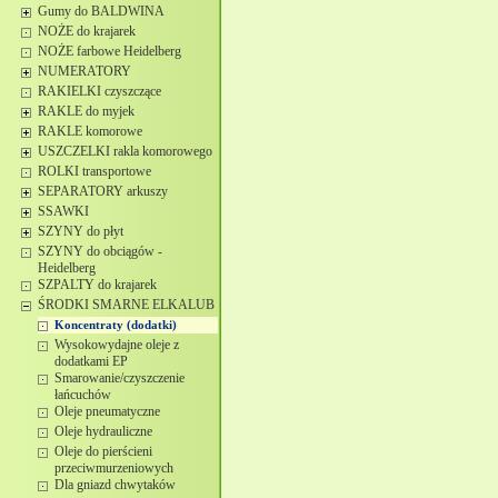
Gumy do BALDWINA
NOŻE do krajarek
NOŻE farbowe Heidelberg
NUMERATORY
RAKIELKI czyszczące
RAKLE do myjek
RAKLE komorowe
USZCZELKI rakla komorowego
ROLKI transportowe
SEPARATORY arkuszy
SSAWKI
SZYNY do płyt
SZYNY do obciągów -
Heidelberg
SZPALTY do krajarek
ŚRODKI SMARNE ELKALUB
Koncentraty (dodatki)
Wysokowydajne oleje z
dodatkami EP
Smarowanie/czyszczenie
łańcuchów
Oleje pneumatyczne
Oleje hydrauliczne
Oleje do pierścieni
przeciwmurzeniowych
Dla gniazd chwytaków