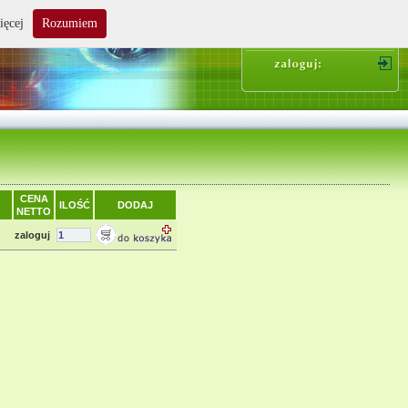
ięcej
Rozumiem
suma zakupów: 0.00 zł
CENA
ILOŚĆ
DODAJ
NETTO
zaloguj