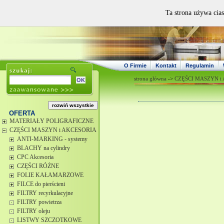
Ta strona używa cias
O Firmie
Kontakt
Regulamin
strona główna
->
CZĘŚCI MASZYN i
OFERTA
MATERIAŁY POLIGRAFICZNE
CZĘŚCI MASZYN i AKCESORIA
ANTI-MARKING - systemy
BLACHY na cylindry
CPC Akcesoria
CZĘŚCI RÓŻNE
FOLIE KAŁAMARZOWE
FILCE do pierścieni
FILTRY recyrkulacyjne
FILTRY powietrza
FILTRY oleju
LISTWY SZCZOTKOWE