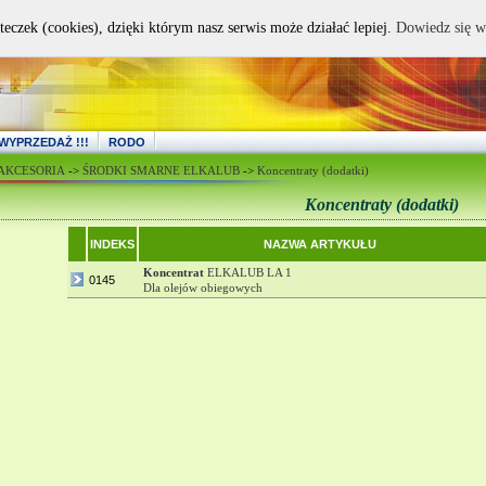
teczek (cookies), dzięki którym nasz serwis może działać lepiej.
Dowiedz się w
WYPRZEDAŻ !!!
RODO
 AKCESORIA
->
ŚRODKI SMARNE ELKALUB
->
Koncentraty (dodatki)
Koncentraty (dodatki)
INDEKS
NAZWA ARTYKUŁU
Koncentrat
ELKALUB LA 1
0145
Dla olejów obiegowych