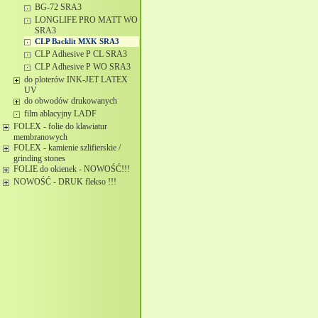
BG-72 SRA3
LONGLIFE PRO MATT WO
SRA3
CLP Backlit MXK SRA3
CLP Adhesive P CL SRA3
CLP Adhesive P WO SRA3
do ploterów INK-JET LATEX
UV
do obwodów drukowanych
film ablacyjny LADF
FOLEX - folie do klawiatur
membranowych
FOLEX - kamienie szlifierskie /
grinding stones
FOLIE do okienek - NOWOŚĆ!!!
NOWOŚĆ - DRUK flekso !!!