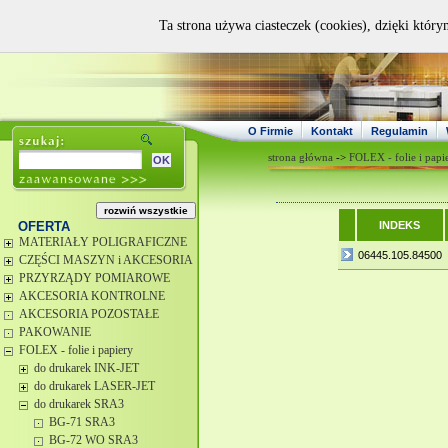
Ta strona używa ciasteczek (cookies), dzięki który
O Firmie
Kontakt
Regulamin
strona główna
->
FOLEX - folie i papi
OFERTA
INDEKS
MATERIAŁY POLIGRAFICZNE
06445.105.84500
CZĘŚCI MASZYN i AKCESORIA
PRZYRZĄDY POMIAROWE
AKCESORIA KONTROLNE
AKCESORIA POZOSTAŁE
PAKOWANIE
FOLEX - folie i papiery
do drukarek INK-JET
do drukarek LASER-JET
do drukarek SRA3
BG-71 SRA3
BG-72 WO SRA3