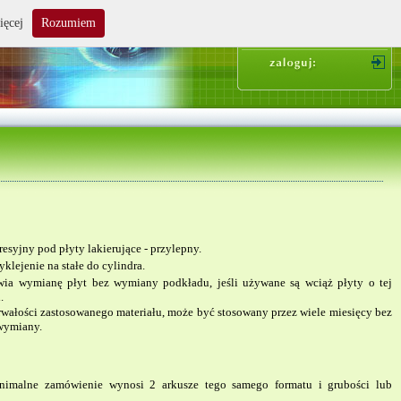
ięcej
Rozumiem
suma zakupów: 0.00 zł
syjny pod płyty lakierujące - przylepny.
klejenie na stałe do cylindra.
wia wymianę płyt bez wymiany podkładu, jeśli używane są wciąż płyty o tej
.
rwałości zastosowanego materiału, może być stosowany przez wiele miesięcy bez
wymiany.
nimalne zamówienie wynosi 2 arkusze tego samego formatu i grubości lub