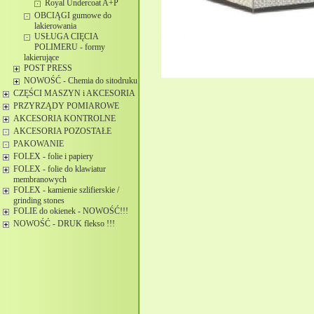
Royal Undercoat A+P
OBCIĄGI gumowe do
lakierowania
USŁUGA CIĘCIA
POLIMERU - formy
lakierujące
POST PRESS
NOWOŚĆ - Chemia do sitodruku
CZĘŚCI MASZYN i AKCESORIA
PRZYRZĄDY POMIAROWE
AKCESORIA KONTROLNE
AKCESORIA POZOSTAŁE
PAKOWANIE
FOLEX - folie i papiery
FOLEX - folie do klawiatur
membranowych
FOLEX - kamienie szlifierskie /
grinding stones
FOLIE do okienek - NOWOŚĆ!!!
NOWOŚĆ - DRUK flekso !!!