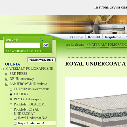
Ta strona używa cias
O Firmie
Kontakt
Regulamin
strona główna
->
MATERIAŁY POLIGRAFIC
ROYAL UNDERCOAT A (A
OFERTA
MATERIAŁY POLIGRAFICZNE
PRE-PRESS
DRUK offsetowy
LAKIEROWANIE druków
CHEMIA do lakierowania
LAKIERY
PŁYTY Lakierujące
Podkłady FOLACOMP
Podkłady ROYAL
UNDERCOAT
Royal Undercoat N/A
Royal Undercoat A