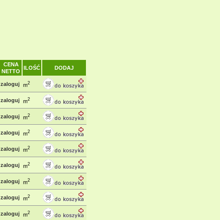
CENA
ILOŚĆ
DODAJ
NETTO
2
zaloguj
m
2
zaloguj
m
2
zaloguj
m
2
zaloguj
m
2
zaloguj
m
2
zaloguj
m
2
zaloguj
m
2
zaloguj
m
2
zaloguj
m