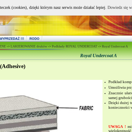
teczek (cookies), dzięki którym nasz serwis może działać lepiej.
Dowiedz się w
WYPRZEDAŻ !!!
RODO
ZNE
->
LAKIEROWANIE druków
->
Podkłady ROYAL UNDERCOAT
->
Royal Undercoat A
Royal Undercoat A
dhesive)
Podkład kompre
Umożliwia przy
Znacznie ułat
samej grubości
Dzięki dużej t
konieczności 
UWAGA !
mi
wielokrotność