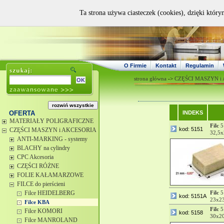
Ta strona używa ciasteczek (cookies), dzięki który
O Firmie
Kontakt
Regulamin
strona główna
->
CZĘŚCI MASZYN i
OFERTA
INDEKS
MATERIAŁY POLIGRAFICZNE
Filc
5
kod: 5151
CZĘŚCI MASZYN i AKCESORIA
32,5x
ANTI-MARKING - systemy
BLACHY na cylindry
CPC Akcesoria
CZĘŚCI RÓŻNE
FOLIE KAŁAMARZOWE
FILCE do pierścieni
Filce HEIDELBERG
Filc
5
kod: 5151A
23x23
Filce KBA
Filc
5
Filce KOMORI
kod: 5158
30x20
Filce MANROLAND