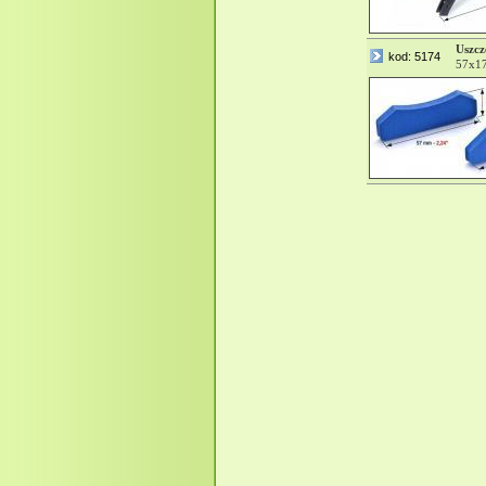
Uszcz
kod: 5174
57x17