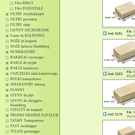
Filce RMGT
Filce POZOSTAŁE
FILTRY recyrkulacyjne
FILTRY powietrza
FILTRY oleju
LISTWY SZCZOTKOWE
Filc
5
kod: 5161
Gumy do BALDWINA
38x21
NOŻE do krajarek
NOŻE farbowe Heidelberg
NUMERATORY
RAKIELKI czyszczące
RAKLE do myjek
RAKLE komorowe
Filc
5
USZCZELKI rakla komorowego
kod: 5163
45x19
ROLKI transportowe
SEPARATORY arkuszy
SSAWKI
SZYNY do płyt
SZYNY do obciągów -
Heidelberg
SZPALTY do krajarek
Filc
5
kod: 5176
ŚRODKI SMARNE ELKALUB
29x16
TAŚMY Transportowe
PASY zwalniające
TULEJE perforujące