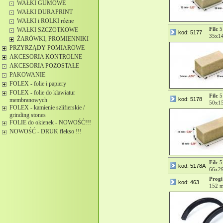
WAŁKI GUMOWE
WAŁKI DURAPRINT
WAŁKI i ROLKI różne
Filc
5
WAŁKI SZCZOTKOWE
kod: 5177
35x14
ŻARÓWKI, PROMIENNIKI
PRZYRZĄDY POMIAROWE
AKCESORIA KONTROLNE
AKCESORIA POZOSTAŁE
PAKOWANIE
FOLEX - folie i papiery
FOLEX - folie do klawiatur
Filc
5
kod: 5178
membranowych
50x15
FOLEX - kamienie szlifierskie /
grinding stones
FOLIE do okienek - NOWOŚĆ!!!
NOWOŚĆ - DRUK flekso !!!
Filc
5
kod: 5178A
66x29
Progi
kod: 463
152 