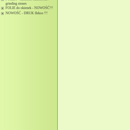
grinding stones
FOLIE do okienek - NOWOŚĆ!!!
NOWOŚĆ - DRUK flekso !!!