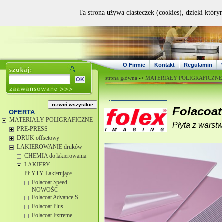
Ta strona używa ciasteczek (cookies), dzięki który
O Firmie
Kontakt
Regulamin
strona główna
->
MATERIAŁY POLIGRAFICZNE
Folacoa
OFERTA
MATERIAŁY POLIGRAFICZNE
Płyta z warst
PRE-PRESS
DRUK offsetowy
LAKIEROWANIE druków
CHEMIA do lakierowania
LAKIERY
PŁYTY Lakierujące
Folacoat Speed -
NOWOŚĆ
Folacoat Advance S
Folacoat Plus
Folacoat Extreme