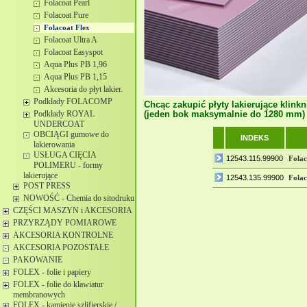
Folacoat Pearl
Folacoat Pure
Folacoat Flex
Folacoat Ultra A
Folacoat Easyspot
Aqua Plus PB 1,96
Aqua Plus PB 1,15
Akcesoria do płyt lakier.
Podkłady FOLACOMP
Chcąc zakupić płyty lakierujące klinkn
Podkłady ROYAL
(jeden bok maksymalnie do 1280 mm) 
UNDERCOAT
OBCIĄGI gumowe do
INDEKS
lakierowania
USŁUGA CIĘCIA
12543.115.99900
Folac
POLIMERU - formy
lakierujące
12543.135.99900
Folac
POST PRESS
NOWOŚĆ - Chemia do sitodruku
CZĘŚCI MASZYN i AKCESORIA
PRZYRZĄDY POMIAROWE
AKCESORIA KONTROLNE
AKCESORIA POZOSTAŁE
PAKOWANIE
FOLEX - folie i papiery
FOLEX - folie do klawiatur
membranowych
FOLEX - kamienie szlifierskie /